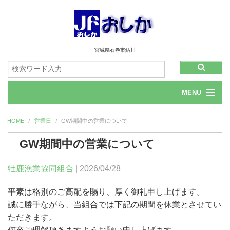
宮城県石巻市鮎川
MENU
ホーム
HOME
営業日
GW期間中の営業について
会社情報
GW期間中の営業について
お問合せ
牡鹿漁業協同組合
| 2026/04/28
平素は格別のご高配を賜り、厚く御礼申し上げます。
誠に勝手ながら、当組合では下記の期間を休業とさせてい
ただきます。